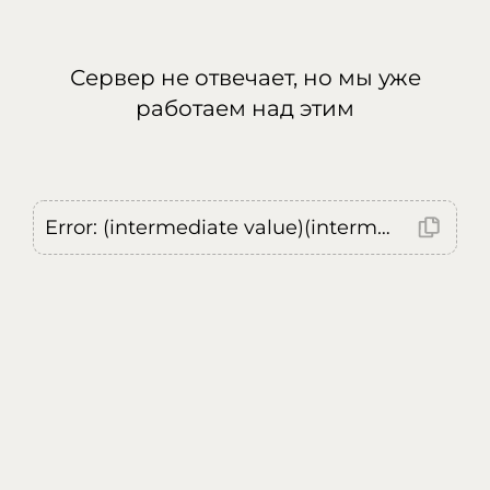
Сервер не отвечает, но мы уже
работаем над этим
Error: (intermediate value)(intermediate value)(intermediate value).replaceAll is not a function