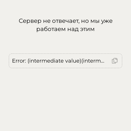
Сервер не отвечает, но мы уже
работаем над этим
Error: (intermediate value)(intermediate value)(intermediate value).replaceAll is not a function