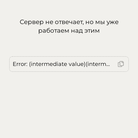
Сервер не отвечает, но мы уже
работаем над этим
Error: (intermediate value)(intermediate value)(intermediate value).replaceAll is not a function