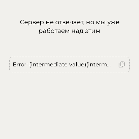
Сервер не отвечает, но мы уже
работаем над этим
Error: (intermediate value)(intermediate value)(intermediate value).replaceAll is not a function