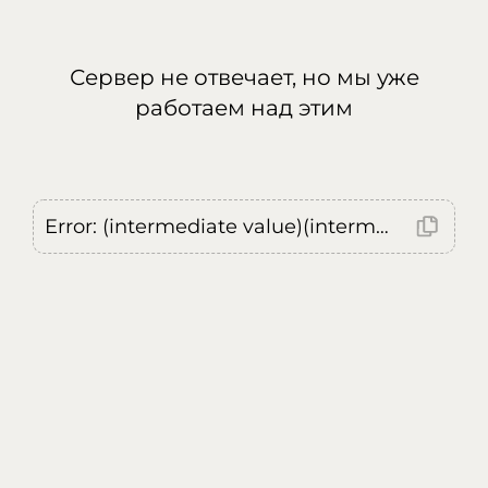
Сервер не отвечает, но мы уже
работаем над этим
Error: (intermediate value)(intermediate value)(intermediate value).replaceAll is not a function